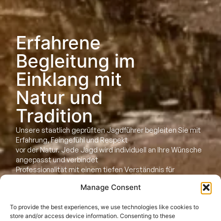
Erfahrene
Begleitung im
Einklang mit
Natur und
Tradition
Unsere staatlich geprüften Jagdführer begleiten Sie mit
Erfahrung, Feingefühl und Respekt
vor der Natur. Jede Jagd wird individuell an Ihre Wünsche
angepasst und verbindet
Professionalität mit einem tiefen Verständnis für
Landschaft und Wild.
Manage Consent
Gemeinsam mit lokalen Trackern entsteht ein
Jagderlebnis, das von Ruhe, Aufmerksamkeit
To provide the best experiences, we use technologies like cookies to
und Naturverbundenheit geprägt ist. Waidgerechtes
store and/or access device information. Consenting to these
Handeln und sorgfältige Nachsuche