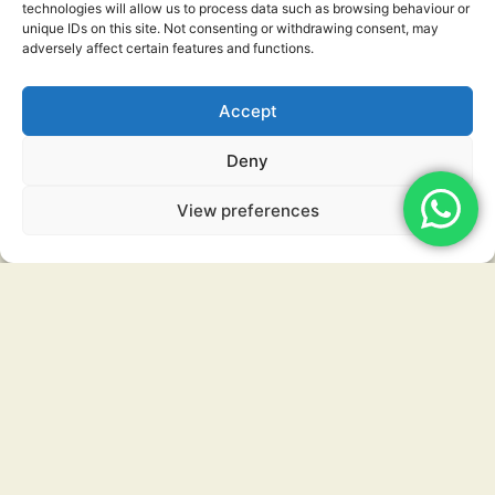
technologies will allow us to process data such as browsing behaviour or
sind für uns selbstverständlich.
unique IDs on this site. Not consenting or withdrawing consent, may
Sie erleben Afrika ursprünglich und authentisch – geführt
adversely affect certain features and functions.
von Menschen, die dieses Land
und seine Tiere seit Generationen kennen.
Accept
Mehr efahren
Deny
View preferences
Ethische Jagd
Bei Okabis sind wir überzeugt, dass ethische und regulierte
Jagd eine wichtige Rolle im Naturschutz spielt. Alle unsere
Jagdpraktiken entsprechen strikt den namibischen
Gesetzen, unterstützen die lokalen Gemeinden und tragen
dazu bei, das Gleichgewicht der Wildtierpopulationen für
kommende Generationen zu erhalten.